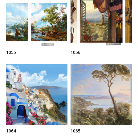
1055
1056
1064
1065