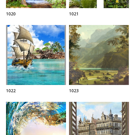
1020
1021
1022
1023