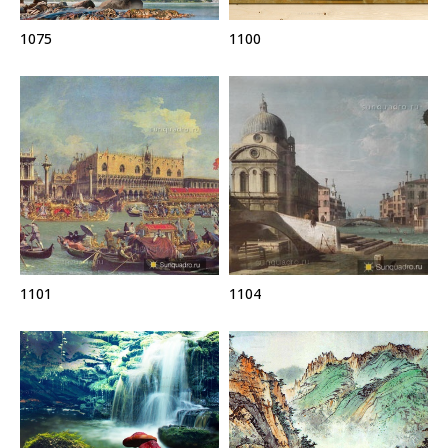
1075
1100
1101
1104