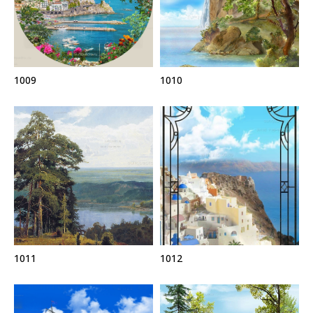
1009
1010
1011
1012