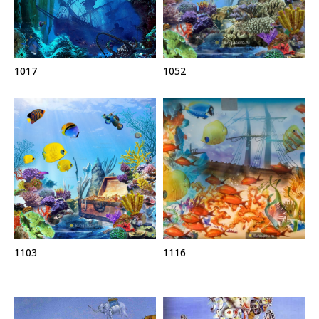
1017
1052
1103
1116