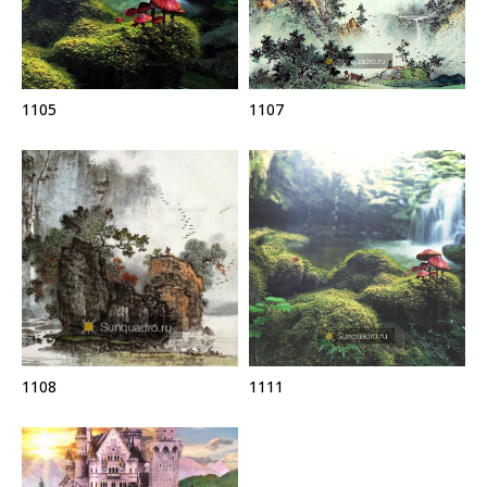
1105
1107
1108
1111