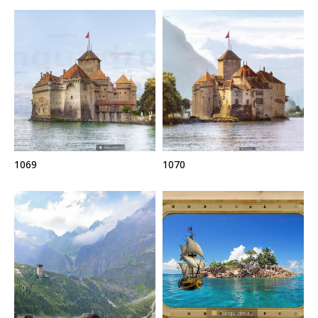
1069
1070