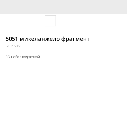
5051 микеланжело фрагмент
SKU:
5051
3D небо с подсветкой